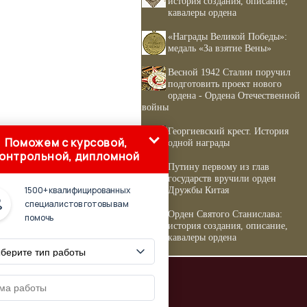
история создания, описание,
кавалеры ордена
«Награды Великой Победы»:
медаль «За взятие Вены»
Весной 1942 Сталин поручил
подготовить проект нового
ордена - Ордена Отечественной
войны
Георгиевский крест. История
Поможем с курсовой,
одной награды
онтрольной, дипломной
Путину первому из глав
государств вручили орден
1500+ квалифицированных
Дружбы Китая
специалистов готовы вам
Орден Святого Станислава:
помочь
история создания, описание,
кавалеры ордена
е источники
'