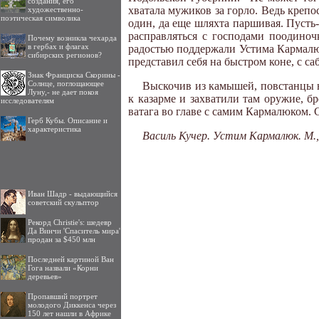
создания, его
хватала мужиков за горло. Ведь крепо
художественно-
поэтическая символика
один, да еще шляхта паршивая. Пусть
расправляться с господами поодиноч
Почему возникла чехарда
в гербах и флагах
радостью поддержали Устима Кармалюка
сибирских регионов?
представил себя на быстром коне, с са
Знак Франциска Скорины -
Солнце, поглощающее
Выскочив из камышей, повстанцы на
Луну,- не дает покоя
к казарме и захватили там оружие, б
исследователям
ватага во главе с самим Кармалюком. 
Герб Кубы. Описание и
характеристика
Василь Кучер. Устим Кармалюк. М., 
Иван Шадр - выдающийся
советский скульптор
Рекорд Christie's: шедевр
Да Винчи 'Спаситель мира'
продан за $450 млн
Последней картиной Ван
Гога назвали «Корни
деревьев»
Пропавший портрет
молодого Диккенса через
150 лет нашли в Африке