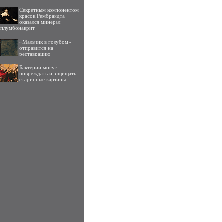
Секретным компонентом
красок Рембрандта
оказался минерал
плумбонакрит
«Мальчик в голубом»
отправится на
реставрацию
Бактерии могут
повреждать и защищать
старинные картины