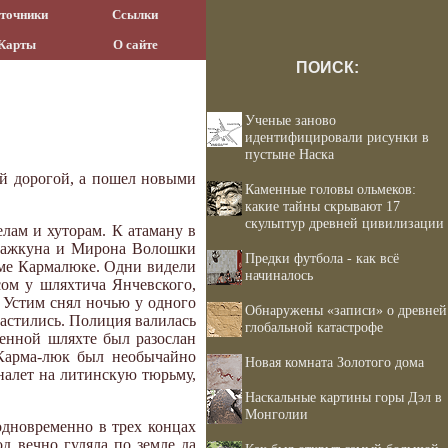
точники
Ссылки
Карты
О сайте
ПОИСК:
Ученые заново
идентифицировали рисунки в
пустыне Наска
ой дорогой, а пошел новыми
Каменные головы ольмеков:
какие тайны скрывают 17
скульптур древней цивилизации
елам и хуторам. К атаману в
Блажкуна и Мирона Волошки
Предки футбола - как всё
тиме Кармалюке. Одни видели
начиналось
осом у шляхтича Янчевского,
и Устим снял ночью у одного
Обнаружены «записи» о древней
частились. Полиция валилась
глобальной катастрофе
женной шляхте был разослан
 Карма-люк был необычайно
Новая комната Золотого дома
налет на литинскую тюрьму,
Наскальные картины горы Дэл в
Монголии
одновременно в трех концах
д вечно гуляла по земле да