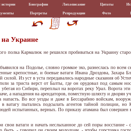
 истории
Биографии
Лит.описание
Цитаты
Ис
кументы
Портреты
Репродукции
Фото
 на Украине
кого полка Кармалюк не решился пробиваться на Украину стар
бъявился на Подолье, словно громкое эхо, разнеслась по всем с
енные крепостные, и боевые ватаги Ивана Дроздова, Захара 
ой силой. Из уст в уста передавались народные сказания об Ус
етили за триста верст от Балты, где он орудовал под самым н
, убегая из Сибири, переплыл на воротах реку Урал. Ворота эт
иначе, а нападения на арендаторов, поместную шляхту и дворян у
ла напасть. Во все уезды и даже в Бессарабию войскам, воору
 в ватагу пытались подсылать агентов тайной полиции, но
 людей испытанных, верных. По приказу атамана был совершен 
и свои ватаги и начать неслыханное до сей поры восстание - 
 быть, - говорил он своим молодцам, - чтобы горсточка госпо