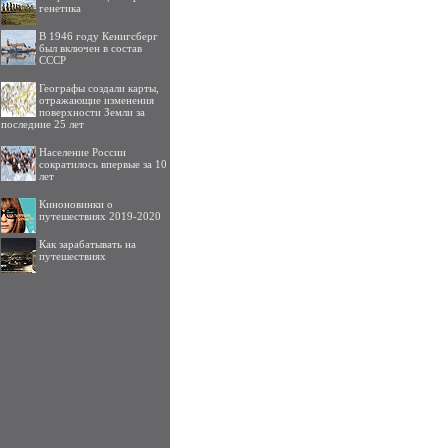
генетика
В 1946 году Кенигсберг
был включен в состав
СССР
Географы создали карты,
отражающие изменения
поверхности Земли за
последние 25 лет
Население России
сократилось впервые за 10
лет
Киноновинки о
путешествиях 2019-2020
Как зарабатывать на
путешествиях