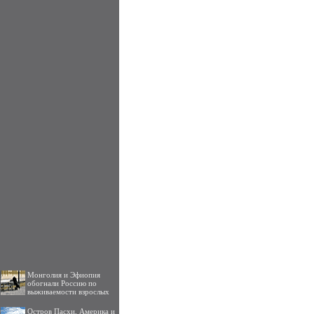
Монголия и Эфиопия
обогнали Россию по
выживаемости взрослых
Остров Пасхи, Америка и