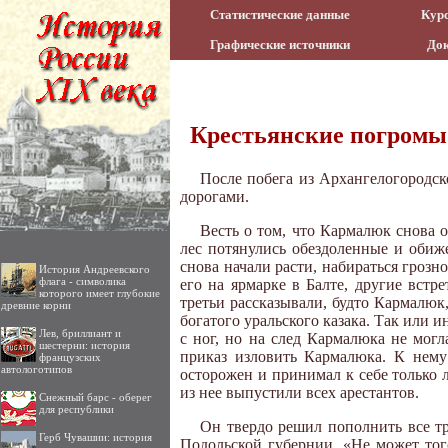
Статистические данные
Курс
Графические источники
До
Крестьянские погромы
После побега из Архангелогородс
дорогами.
Весть о том, что Кармалюк снова о
лес потянулись обездоленные и обиж
снова начали расти, набираться грозн
История Андреевского
флага - символика
его на ярмарке в Балте, другие встр
которого имеет глубокие
третьи рассказывали, будто Кармалюк
древние корни
богатого уральского казака. Так или 
Лев, бриллиант и
с ног, но на след Кармалюка не мог
шестерни: история
приказ изловить Кармалюка. К нему
французских
автологотипов
осторожен и принимал к себе только
из нее выпустили всех арестантов.
Снежный барс - оберег
для республики
Он твердо решил пополнить все тр
Герб Чувашии: история
Подольской губернии. «Не может того