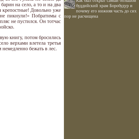
Как был открыт самый большой
арин на село, а то и на два
буддийский храм Боробудур и
ся крепостные! Довольно уже
почему его нижняя часть до сих
ы не пикнули!» Побратимы с
пор не расчищена
пляс не пустился. Он тотчас
войско.
овую книгу, потом бросились
село верхами влетела третья
м немедленно бежать в лес.