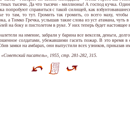
стных тысячи. Да что тысячи - миллионы! А господ кучка. Один б
-ка попробуют спра­виться с такой силищей, как взбунтовавшие
ке то там, то тут. Громить так громить, со всего маху, чтоб
, а Тимко Гречка, услышав такие слова из уст атамана, чуть в 
блей на боку и пистолетом в руке. У них теперь будет настоящее 
летели на имение, забрали у барина все векселя, деньги, долг
рошенное солдатами, убежавшими гасить пожар. В это время в 
Сбив замки на амбарах, они выпустили всех узников, приказав и
«Советский писатель», 1955, стр. 281-282, 315.