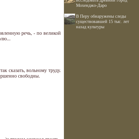
исследовать древний город
Мохенджо-Даро
В Перу обнаружены следы
существовавшей 15 тыс. лет
назад культуры
овленную речь, - по великой
лю...
ак сказать, вольному труду.
ершенно свободны.