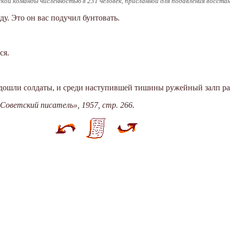
кой команды численностью в 231 человек, присланной для подавления восста
ду. Это он вас подучил бунтовать.
ся.
одошли солдаты, и среди наступившей тишины ружейный залп ра
Советский писатель», 1957, стр. 266.