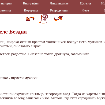
 истории
Биографии
Лит.описание
Цитаты
Ис
кументы
Портреты
Репродукции
Фото
еле Бездна
он, широко осеняя крестом толпящихся вокруг него мужиков и б
зистый, он словно вырос.
ветлой радостью. Внезапна толпа дрогнула, загомонила.
!
юшка! - шумели мужики.
й стеной окружил крыльцо, загородил вход. Тогда из кареты вы
вскинув голову, зашагал к избе Антона, где густ сгрудились муж