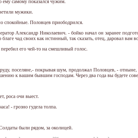
его ему самому показался чужим.
тветили мужики.
но спокойные. Половцев приободрился.
ератор Александр Николаевич. - бойко начал он заранее подгот
 благе чад своих как истинный, так сказать, отец, даровал вам во
 перебил его чей-то на смешливый голос.
руду, поселяне,- покрывая шум, продолжал Половцев, - отныне, т
шению к вашим бывшим господам. Через два года вы будете сов
ет, роса очи выест.
аса! - грозно гудела толпа.
Солдаты были рядом, за околицей.