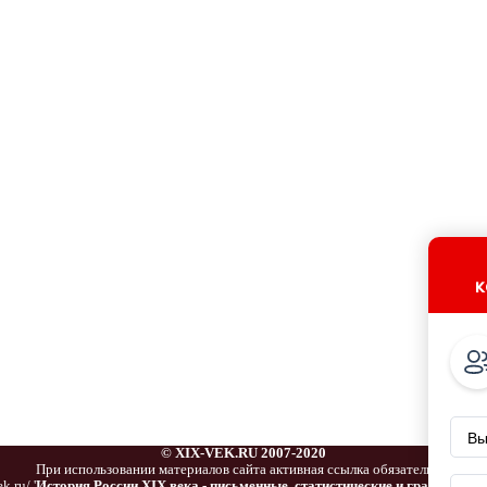
к
© XIX-VEK.RU 2007-2020
При использовании материалов сайта активная ссылка обязательна:
k.ru/ '
История России XIX века - письменные, статистические и графически