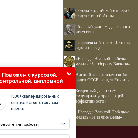
Ордена Российской империи.
Орден Святой Анны
'Вольный улан' медальерного
искусства
Георгиевский крест. История
одной награды
«Награды Великой Победы»:
медаль «За оборону Кавказа»
Поможем с курсовой,
Высший «флотоводческий»
орден СССР - орден Ушакова
онтрольной, дипломной
Бесценный дар от семьи
«Адмирала устрашающей
1500+ квалифицированных
эффективности»
специалистов готовы вам
помочь
«Награды Великой Победы»:
медаль «За взятие Вены»
е источники
'