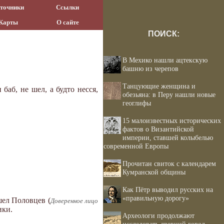
точники
Ссылки
Карты
О сайте
ПОИСК:
В Мехико нашли ацтекскую
башню из черепов
Танцующие женщина и
аб, не шел, а будто несся,
обезьяна: в Перу нашли новые
геоглифы
15 малоизвестных исторических
фактов о Византийской
империи, ставшей колыбелью
современной Европы
Прочитан свиток с календарем
Кумранской общины
Как Пётр выводил русских на
«правильную дорогу»
шел Половцев (
Доверенное лицо
ики.
Археологи продолжают