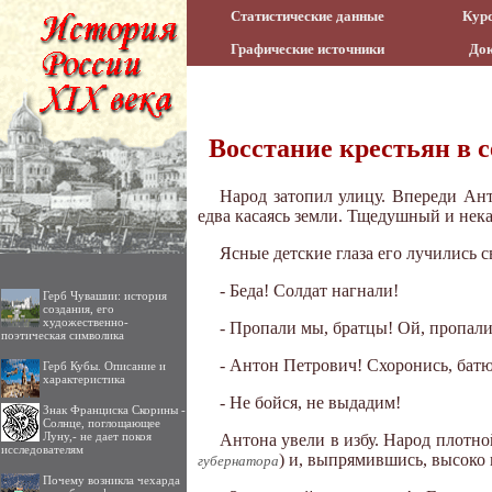
Статистические данные
Курс
Графические источники
До
Восстание крестьян в с
Народ затопил улицу. Впереди Ант
едва касаясь земли. Тщедушный и нека
Ясные детские глаза его лучились с
- Беда! Солдат нагнали!
Герб Чувашии: история
создания, его
художественно-
- Пропали мы, братцы! Ой, пропали
поэтическая символика
- Антон Петрович! Схоронись, бат
Герб Кубы. Описание и
характеристика
- Не бойся, не выдадим!
Знак Франциска Скорины -
Солнце, поглощающее
Луну,- не дает покоя
Антона увели в избу. Народ плотно
исследователям
) и, выпрямившись, высоко 
губернатора
Почему возникла чехарда