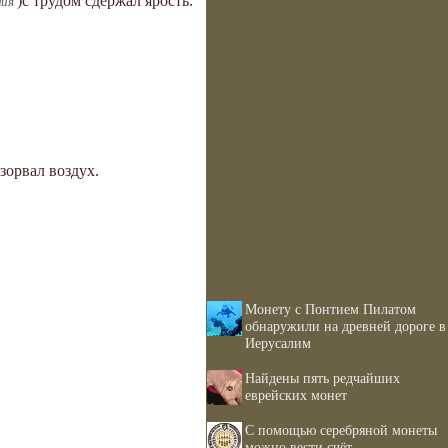
)с трудом сдержал ярость.
ния
зорвал воздух.
Монету с Понтием Пилатом
обнаружили на древней дороге в
Иерусалим
Найдены пять редчайших
еврейских монет
С помощью серебряной монеты
можно вести счёт