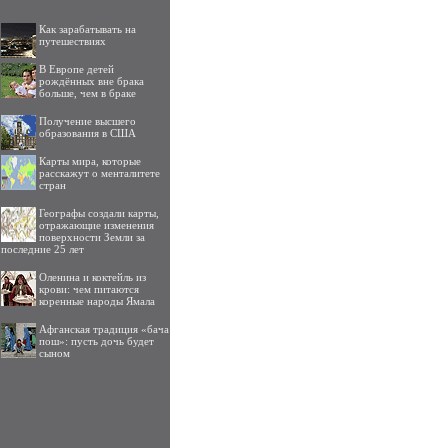
Как зарабатывать на
путешествиях
В Европе детей
рождённых вне брака
больше, чем в браке
Получение высшего
образования в США
Карты мира, которые
расскажут о менталитете
стран
Географы создали карты,
отражающие изменения
поверхности Земли за
последние 25 лет
Оленина и коктейль из
крови: чем питаются
коренные народы Ямала
Афганская традиция «бача
пош»: пусть дочь будет
сыном