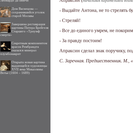
Апраксин (
Начальник карательной воинс
Леонардо да Винчи
Дом Васнецова —
- Выдайте Антона, не то стрелять бу
сохранившийся уголок
старой Москвы
- Стреляй!
Завершена реставрация
картины Питера Брейгеля
- Все до единого умрем, не покорим
Старшего «Триумф
смерти»
- За правду постоим!
Секретным компонентом
красок Рембрандта
Апраксин сделал знак поручику, п
оказался минерал
плумбонакрит
С. Заречная. Предшественник. М., «
Открыта новая картина
выдающейся художницы
XVII века Микаэлины
Вотье (1604 – 1689)