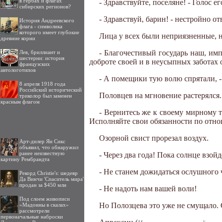
в гербах и флагах
- Здравствуйте, поселяне! - Голос 
сибирских регионов?
- Здравствуй, барин! - нестройно о
История Андреевского
флага - символика
которого имеет глубокие
Лица у всех были неприязненные, 
древние корни
- Благочестивый государь наш, имп
Лев, бриллиант и
шестерни: история
доброте своей и в неусыпных заботах о
французских
автологотипов
- А помещики тую волю спрятали, -
8 апреля 1918 года
Российский исторический
Половцев на мгновение растерялся.
триколор был заменен
красным флагом
- Вернитесь же к своему мирному т
Исполняйте свои обязанности по отно
Озорной свист прорезал воздух.
Арт-дилер Ян Сикс
объявил, что обнаружил
ранее неизвестную
- Через два года! Пока солнце взойд
картину Рембрандта
- Не станем дожидаться ослушного ч
Рекорд Christie's: шедевр
Да Винчи 'Спаситель мира'
продан за $450 млн
- Не надоть нам вашей воли!
Под слоем живописи
Но Полозцева это уже не смущало. 
«Мадонны в скалах»
рассмотрели
первоначальные наброски