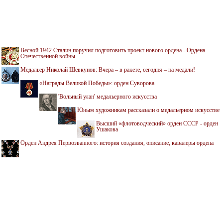
Весной 1942 Сталин поручил подготовить проект нового ордена - Ордена
Отечественной войны
Медальер Николай Шевкунов: Вчера – в ракете, сегодня – на медали!
«Награды Великой Победы»: орден Суворова
'Вольный улан' медальерного искусства
Юным художникам рассказали о медальерном искусстве
Высший «флотоводческий» орден СССР - орден
Ушакова
Орден Андрея Первозванного: история создания, описание, кавалеры ордена