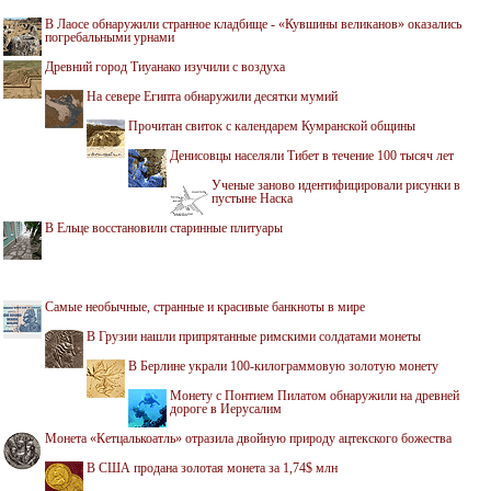
В Лаосе обнаружили странное кладбище - «Кувшины великанов» оказались
погребальными урнами
Древний город Тиуанако изучили с воздуха
На севере Египта обнаружили десятки мумий
Прочитан свиток с календарем Кумранской общины
Денисовцы населяли Тибет в течение 100 тысяч лет
Ученые заново идентифицировали рисунки в
пустыне Наска
В Ельце восстановили старинные плитуары
Самые необычные, странные и красивые банкноты в мире
В Грузии нашли припрятанные римскими солдатами монеты
В Берлине украли 100-килограммовую золотую монету
Монету с Понтием Пилатом обнаружили на древней
дороге в Иерусалим
Монета «Кетцалькоатль» отразила двойную природу ацтекского божества
В США продана золотая монета за 1,74$ млн