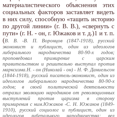
материалистического объяснения этих
социальных факторов заставляет видеть
в них силу, способную «тащить историю
по другой линии» (г. В. В.), «свернуть с
пути» (г. Н. - он, г. Южаков и т. д.)1 и т. п.
(
В. В. -В. П. Воронцов (1847-1918), русский
экономист и публицист, один из идеологов
либерального народничества 80-90-х годов;
проповедовал примирение с царским
правительством и решительно выступал против
марксизма.Н. - он (Николай - он) - Н. Ф. Даниельсон
(1844-1918), русский писатель-экономист, один из
идеологов либерального народничества 80-90-х
годов; в своей политической деятельности
отразил эволюцию народников от революционных
выступлений против царизма в сторону
примирения с ним.Южаков -С. Н. Южаков (1849-
1910), русский социолог и публицист, один из
идеологов либерального народничества; вел