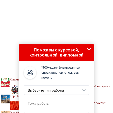
Поможем с курсовой,
контрольной, дипломной
1500+ квалифицированных
специалистов готовы вам
помочь
Снежный барс - оберег для республики
11 апреля 1857 года Александр II утвердил герб Российской империи –
двуглавого орла
Герб Кубы. Описание и характеристика
8 апреля 1918 года Российский исторический триколор был заменен
красным флагом
Как двуглавый орёл на гербе Крыма превратился в грифона