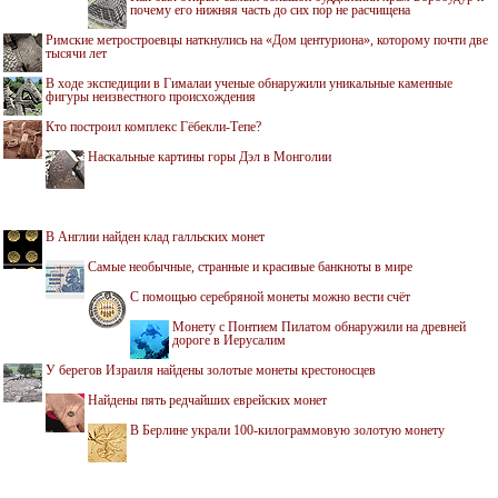
почему его нижняя часть до сих пор не расчищена
Римские метростроевцы наткнулись на «Дом центуриона», которому почти две
тысячи лет
В ходе экспедиции в Гималаи ученые обнаружили уникальные каменные
фигуры неизвестного происхождения
Кто построил комплекс Гёбекли-Тепе?
Наскальные картины горы Дэл в Монголии
В Англии найден клад галльских монет
Самые необычные, странные и красивые банкноты в мире
С помощью серебряной монеты можно вести счёт
Монету с Понтием Пилатом обнаружили на древней
дороге в Иерусалим
У берегов Израиля найдены золотые монеты крестоносцев
Найдены пять редчайших еврейских монет
В Берлине украли 100-килограммовую золотую монету