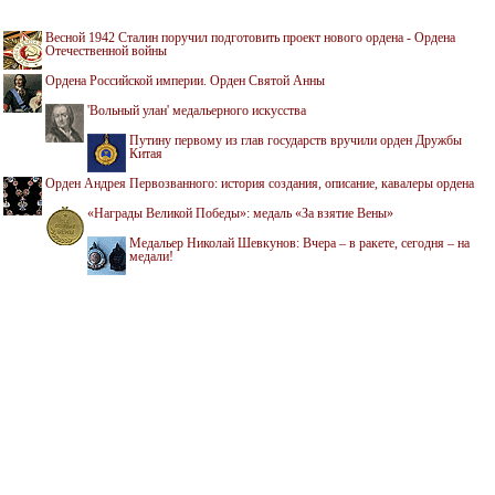
Весной 1942 Сталин поручил подготовить проект нового ордена - Ордена
Отечественной войны
Ордена Российской империи. Орден Святой Анны
'Вольный улан' медальерного искусства
Путину первому из глав государств вручили орден Дружбы
Китая
Орден Андрея Первозванного: история создания, описание, кавалеры ордена
«Награды Великой Победы»: медаль «За взятие Вены»
Медальер Николай Шевкунов: Вчера – в ракете, сегодня – на
медали!