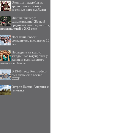
Оленина и коктейль из
крови: чем питаются
коренные народы Ямала
Инициация через
самоистязание: Жуткий
средневековый пережиток,
практикуемый в XXI веке
Население России
сократилось впервые за 10
лет
Последние из тхару:
загадочные татуировки у
женщин вымирающего
племени в Непале
В 1946 году Кенигсберг
был включен в состав
СССР
Остров Пасхи, Америка и
генетика