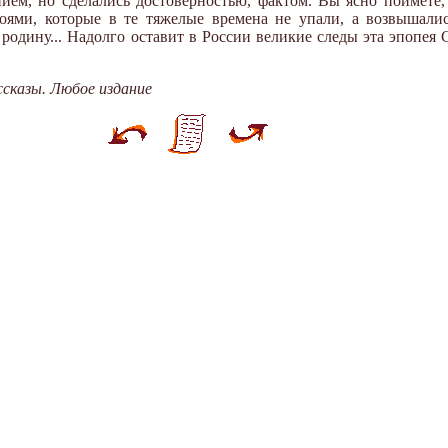
ием, но сделались достоверностью, фактом. Вы ясно поймете, 
роями, которые в те тяжелые времена не упали, а возвышали
а родину... Надолго оставит в России великие следы эта эпопея
ссказы. Любое издание