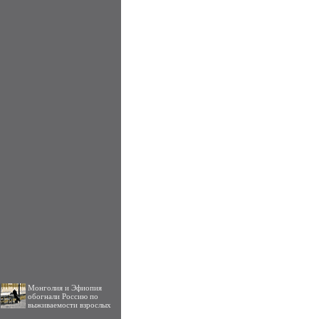
Монголия и Эфиопия
обогнали Россию по
выживаемости взрослых