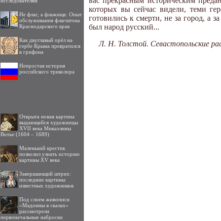
вас прекрасным историческим предан
исследователям
которых вы сейчас видели, теми ге
Не флаг, а флажище. Опыт
готовились к смерти, не за город, а з
обслуживания флагштока
был народ русский...
Краснодарского края
Как двуглавый орёл на
Л. Н. Толстой. Севастопольские ра
гербе Крыма превратился
в грифона
Непростая история
российского триколора
Открыта новая картина
выдающейся художницы
XVII века Микаэлины
Вотье (1604 – 1689)
Маленький крестик
позволил узнать историю
картины XV века
Завершающий штрих:
последние картины
известных художников
Под слоем живописи
«Мадонны в скалах»
рассмотрели
первоначальные наброски