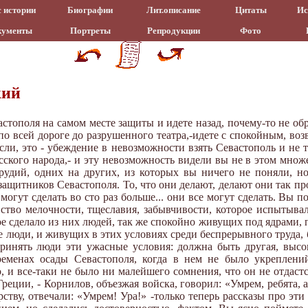
 истории
Биографии
Лит.описание
Цитаты
Ис
кументы
Портреты
Репродукции
Фото
кий
астополя на самом месте защиты и идете назад, почему-то не о
по всей дороге до разрушенного театра,-идете с спокойным, во
ли, это - убеждение в невозможности взять Севастополь и не т
сского народа,- и эту невозможность видели вы не в этом множе
удий, одних на других, из которых вы ничего не поняли, но 
 защитников Севастополя. То, что они делают, делают они так пр
огут сделать во сто раз больше... они все могут сделать. Вы п
увство мелочности, тщеславия, забывчивости, которое испытыва
рое сделало из них людей, так же спокойно живущих под ядрами, 
 люди, и живущих в этих условиях среди беспрерывного труда, бд
 принять люди эти ужасные условия: должна быть другая, высо
ременах осады Севастополя, когда в нем не было укреплени
 и все-таки не было ни малейшего сомнения, что он не отдастс
реции, - Корнилов, объезжая войска, говорил: «Умрем, ребята, 
ству, отвечали: «Умрем! Ура!» -только теперь рассказы про эти