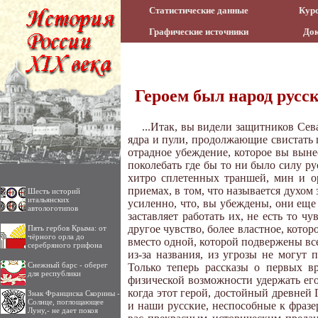
Статистические данные
Курс
Графические источники
До
Героем был народ русс
...Итак, вы видели защитников Сев
ядра и пули, продолжающие свистать 
отрадное убеждение, которое вы вынес
поколебать где бы то ни было силу ру
хитро сплетенных траншей, мин и ор
приемах, в том, что называется духом
Шесть историй
итальянских
усиленно, что, вы убеждены, они еще м
автологотипов
заставляет работать их, не есть то ч
другое чувство, более властное, кото
Пять гербов Крыма: от
чёрного орла до
вместо одной, которой подвержены все
серебряного грифона
из-за названия, из угрозы не могут
Снежный барс - оберег
Только теперь рассказы о первых в
для республики
физической возможности удержать его,
когда этот герой, достойный древней Г
Знак Франциска Скорины -
Солнце, поглощающее
и наши русские, неспособные к фразер
Луну,- не дает покоя