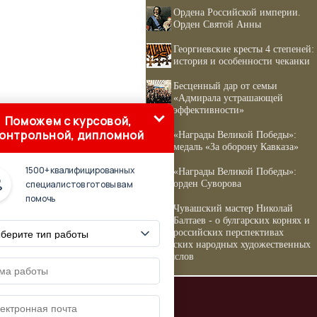
Ордена Российской империи.
Орден Святой Анны
Георгиевские кресты 4 степеней:
история и особенности чеканки
Бесценный дар от семьи
«Адмирала устрашающей
эффективности»
Поможем с курсовой,
онтрольной, дипломной
«Награды Великой Победы»:
медаль «За оборону Кавказа»
1500+ квалифицированных
«Награды Великой Победы»:
орден Суворова
специалистов готовы вам
помочь
Чувашский мастер Николай
Балтаев - о булгарских корнях и
российских перспективах
чувашских народных художественных
промыслов
е источники
'