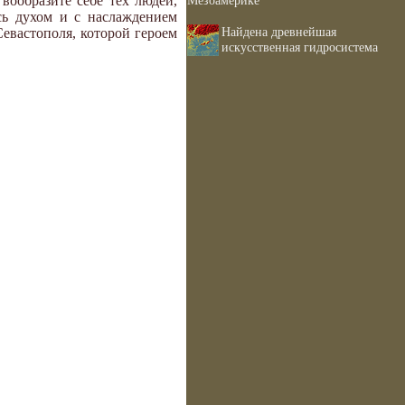
вообразите себе тех людей,
Мезоамерике
сь духом и с наслаждением
Найдена древнейшая
 Севастополя, которой героем
искусственная гидросистема