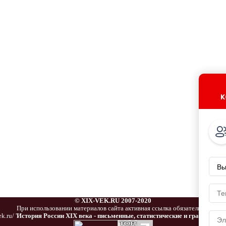
к
© XIX-VEK.RU 2007-2020
При использовании материалов сайта активная ссылка обязательна:
k.ru/ '
История России XIX века - письменные, статистические и графически