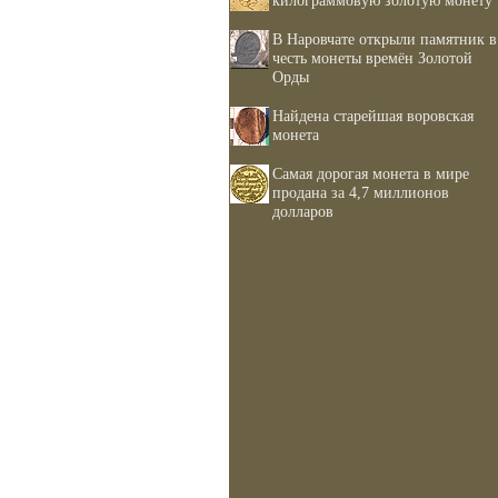
килограммовую золотую монету
В Наровчате открыли памятник в
честь монеты времён Золотой
Орды
Найдена старейшая воровская
монета
Самая дорогая монета в мире
продана за 4,7 миллионов
долларов