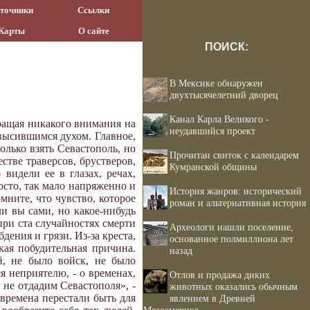
точники
Ссылки
Карты
О сайте
ПОИСК:
В Мексике обнаружен
двухтысячелетний дворец
Канал Карла Великого -
бращая никакого внимания на
неудавшийся проект
звысившимся духом. Главное,
олько взять Севастополь, но
Прочитан свиток с календарем
стве траверсов, брустверов,
Кумранской общины
видели ее в глазах, речах,
осто, так мало напряженно и
История жанров: исторический
омните, что чувство, которое
роман и альтернативная история
ли вы сами, но какое-нибудь
при ста случайностях смерти
Археологи нашли поселение,
ения и грязи. Из-за креста,
основанное полмиллиона лет
кая побудительная причина.
назад
й, не было войск, не было
я неприятелю, - о временах,
Отлов и продажа диких
а не отдадим Севастополя», -
животных оказались обычным
 времена перестали быть для
явлением в Древней