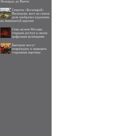
Леонардо да Винчи
Секреты «Богатырей»
Васнецова: кого на самом
деле изобразил художник
на знаменитой картине
Семь музеев Москвы
открыли доступ к своим
цифровым коллекциям
Бактерии могут
повреждать и защищать
старинные картины